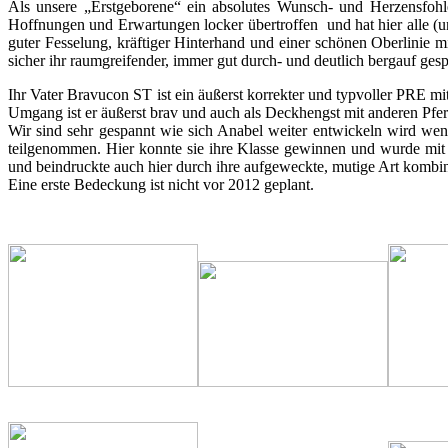
Als unsere „Erstgeborene“ ein absolutes Wunsch- und Herzensfohle
Hoffnungen und Erwartungen locker übertroffen und hat hier alle (un
guter Fesselung, kräftiger Hinterhand und einer schönen Oberlinie 
sicher ihr raumgreifender, immer gut durch- und deutlich bergauf ges
Ihr Vater Bravucon ST ist ein äußerst korrekter und typvoller PRE mi
Umgang ist er äußerst brav und auch als Deckhengst mit anderen Pfe
Wir sind sehr gespannt wie sich Anabel weiter entwickeln wird wenn
teilgenommen. Hier konnte sie ihre Klasse gewinnen und wurde mit
und beindruckte auch hier durch ihre aufgeweckte, mutige Art komb
Eine erste Bedeckung ist nicht vor 2012 geplant.